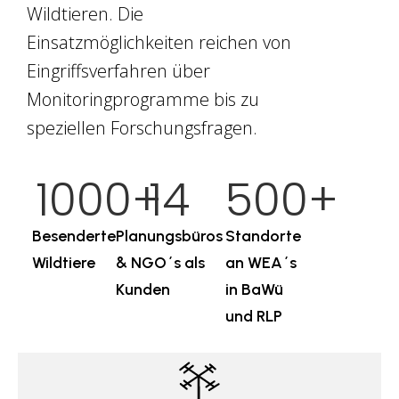
Wildtieren. Die
Einsatzmöglichkeiten reichen von
Eingriffsverfahren über
Monitoringprogramme bis zu
speziellen Forschungsfragen.
1000
+
14
500
+
Besenderte
Planungsbüros
Standorte
Wildtiere
& NGO´s als
an WEA´s
Kunden
in BaWü
und RLP