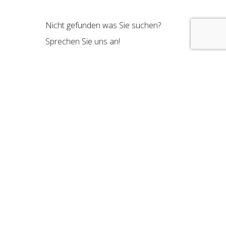
Nicht gefunden was Sie suchen?
Sprechen Sie uns an!
E-Mail: info@trackit.systems
Telefon: +49 157 83538221
Kontakt
Unterm Bornrain 4, 35091 Cölbe, Deutschland
Telefon:
+4915783538221
E-Mail:
info@trackit.systems