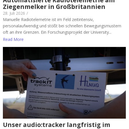
Automatisierte Radiotelemetrie am
Ziegenmelker in Großbritannien
28. Juli 2026
/
Manuelle Radiotelemetrie ist im Feld zeitintensiv,
personalaufwendig und stößt bei schnellen Bewegungsmustern
oft an ihre Grenzen. Ein Forschungsprojekt der University...
Read More
Unser audio:tracker langfristig im